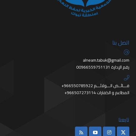
اتصل بنا
alneam.tabuk@gmail.com
رقم الإدارة 00966559751131
+966550785922 فـــائــض الـــولائـــم
+966507273114 المطاعم و الكفارات
تابعنا