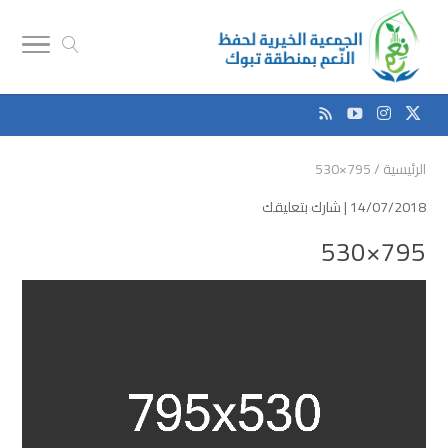
الرئيسية
/
795×530
14/07/2018 |
شارك بتعليقك
795×530