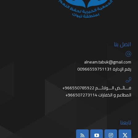
اتصل بنا
alneam.tabuk@gmail.com
رقم الإدارة 00966559751131
+966550785922 فـــائــض الـــولائـــم
+966507273114 المطاعم و الكفارات
تابعنا