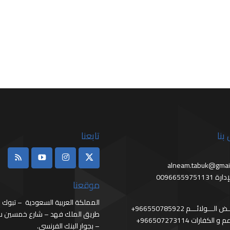
بنا
تابعنا
alneam.tabuk@gmai
0096655975113
موقعنا
المملكة العربية السعودية – تبوك
966 فـــائــض الـــولائـــم
طريق الملك فهد – شارع خمسين سا
966 المطاعم و الكفارات
– بجوار البنك الفرنسي.