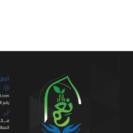
اتصل 
l.com
رقم الإدارة 1
+550785922
+507273114