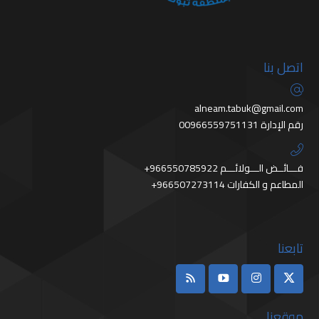
اتصل بنا
alneam.tabuk@gmail.com
رقم الإدارة 00966559751131
+966550785922 فـــائــض الـــولائـــم
+966507273114 المطاعم و الكفارات
تابعنا
موقعنا