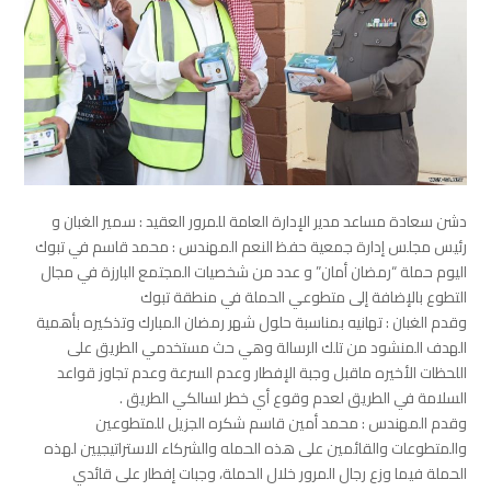
دشن سعادة مساعد مدير الإدارة العامة للمرور العقيد : سمير الغبان و
رئيس مجلس إدارة جمعية حفظ النعم المهندس : محمد قاسم في تبوك
اليوم حملة “رمضان أمان” و عدد من شخصيات المجتمع البارزة في مجال
التطوع بالإضافة إلى متطوعي الحملة في منطقة تبوك
وقدم الغبان : تهانيه بمناسبة حلول شهر رمضان المبارك وتذكيره بأهمية
الهدف المنشود من تلك الرسالة وهي حث مستخدمي الطريق على
اللحظات الأخيره ماقبل وجبة الإفطار وعدم السرعة وعدم تجاوز قواعد
السلامة في الطريق لعدم وقوع أي خطر لسالكي الطريق .
وقدم المهندس : محمد أمين قاسم شكره الجزيل للمتطوعين
والمتطوعات والقائمين على هذه الحمله والشركاء الاستراتيجيين لهذه
الحملة فيما وزع رجال المرور خلال الحملة، وجبات إفطار على قائدي