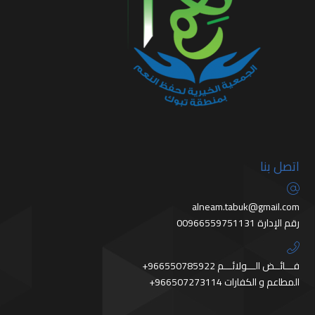
اتصل بنا
alneam.tabuk@gmail.com
رقم الإدارة 00966559751131
+966550785922 فـــائــض الـــولائـــم
+966507273114 المطاعم و الكفارات