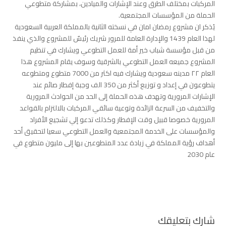
المركبات بمختلف الطرق وعند الإشارات والميادين، بمشاركة متطوعي
الحملة من المؤسسات المجتمعية.
يُذكر ان مشروع رمضان امان في نسخته الثانية بالمملكة العربية السعودية
لهذا العام 1439 والإدارة العامة للمرور شريك رئيسٌ للمشروع والذي ينفذ
من قبل مؤسسة شباب خير أمة للعمل التطوعي ويشارك في تنظيم
المشروع جميعه العمل التطوعي بالشرقية وسوف يقام المشروع هذا
العام ٢٢ مدينه سعودية ويشارك فيه اكثر من 7000 متطوع ومتطوعه
يتطوعون في إعداد و توزيع أكثر من 350 الف وجبة إفطار صائم عند
الإشارات المرورية وتهدف هذه الحملة إلى الحد من الحوادث المرورية
والتخفيف من السرعة الزائدة وتوعية سائقي المركبات بالالتزام بالقواعد
المرورية خصوصا قبيل وقت الإفطار وكذلك تدعو إلي تشجيع الأفراد
والمؤسسات على الخدمة المجتمعية والعمل التطوعي سعيا لتحقيق أحد
أهداف رؤية المملكة في زيادة عدد المتطوعين بها إلى مليون متطوع في
عام 2030
شارك بتعليقك