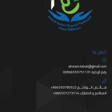
اتصل بنا
alneam.tabuk@gmail.com
رقم الإدارة 00966559751131
+966550785922 فـــائــض الـــولائـــم
+966507273114 المطاعم و الكفارات