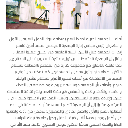
أقامت الجمعية الخيرية لحفظ النعم بمنطقة تبوك الحفل التعريفي الأول.
واستعرض رئيس مجلس إدارة الجمعية المهندس محمد أمين قاسم
إنجازات الجمعية خلال الأشهر الستة الماضية من انطلاق عملها الفعلي,
وقال إن الجمعية قد تمكنت من توزيع عشرة آلاف وجبة على المحتاجين,
كما قامت بالاتفاق مع مجموعة كبيرة من المطاعم بالمنطقة لاستلام
فائض الطعام منها وتوزيعه على المستحقين, كما تمكنت من توقيع
العديد من الاتفاقيات مع أصحاب قصور الأفراح لاستلام فائض الولائم
منهم. وأضاف بأن الجمعية مؤسسة غير ربحية ومتخصصة في الغذاء
والكساء والأثاث، وهدفها الأساس هو حفظ النعم, ونشر ثقافة المحافظة
عليها, وإعادة تدويرها لمستحقيها, وتأهيل المحتاجين ليصبحوا منتجين في
المجتمع. مشيرًا إلى أن الجمعية تتطلع لمساهمة أبناء المنطقة في دعم
أعمالها بالفكر والرأي والدعم المادي والمعنوي؛ لتتمكن من تأدية واجباتها
على أكمل وجه. بعدها ألقى ضيف الحفل وكيل جامعة تبوك للدراسات
العليا والبحث العلمي سابقًا الدكتور عويض العطوي كلمة، حمد الله في