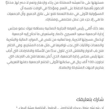
مستهلها على ما تعيشه المملكة من رخاء وازدهار ونعم لا حصر لها, مذكرًا
الحضور بأهمية الحفاظ على النعم, ومؤكدًا في الوقت نفسه أن
المسؤولية الأولى في حفظ النعمة تقع على عاتق الجميع, وأن الجمعيات
ما هي إلا جزء من عمل مجتمعي ومشترك.
بعد ذلك ألقى رئيس الغرفة التجارية الصناعية بمنطقة تبوك عضو مجلس
إدارة الجمعية سعيد العسيري كلمة, واستعرض ما تحتاج إليه الجمعية
لإكمال مسيرتها الخيرية, وما تعانيه من نقص في الموارد المالية والبشرية
والمعدات والآليات التي يجب توافرها في مثل هذه المشاريع. وفي الختام
فتح باب الحوار والنقاش الذي تناول عددًا من الأسئلة والاقتراحات التي أجاب
عنها رئيس مجلس إدارة الجمعية، الذي أعلن بعدها فتح باب التبرعات التي
تجاوزت 100 ألف ريال في ساعاتها الأولى؛ لتختتم الجمعية حفلها التعريفي
بتكريم الجهات المشاركة والمانحة.
شارك بتعليقك
لن يتم نشر عنوان بريدك الإلكتروني.
الحقول الإلزامية مشار إليها بـ
*