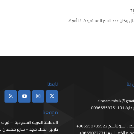
ن عدد الاسر المستفيدة ١٤٠ أسرة.
بنا
تابعنا
alneam.tabuk@gmai
0096655975113
موقعنا
المملكة العربية السعودية – تبوك
966 فـــائــض الـــولائـــم
طريق الملك فهد – شارع خمسين سا
966 المطاعم و الكفارات