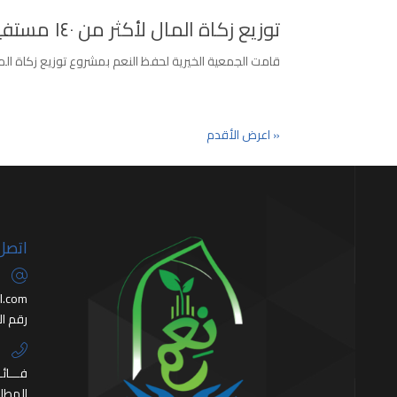
توزيع زكاة المال لأكثر من ١٤٠ مستفيد
قامت الجمعية الخيرية لحفظ النعم بمشروع توزيع زكاة المال وكا
« اعرض الأقدم
اتصل 
l.com
رقم الإدارة 1
+550785922
+507273114