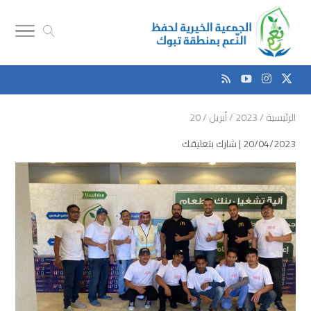
الرئيسية
/
2023
/
أبريل
/
20
20/04/2023 |
شارك بتعليقك