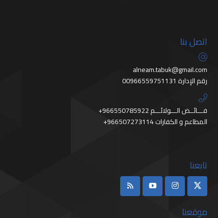
اتصل بنا
alneam.tabuk@gmail.com
رقم الإدارة 00966559751131
+966550785922 فـــائــض الـــولائـــم
+966507273114 المطاعم و الكفارات
تابعنا
موقعنا