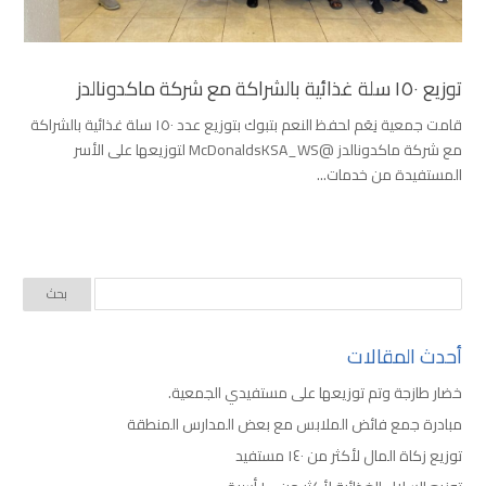
توزيع ١٥٠ سلة غذائية بالشراكة مع شركة ماكدونالدز
قامت جمعية نِعَم لحفظ النعم بتبوك بتوزيع عدد ١٥٠ سلة غذائية بالشراكة
مع شركة ماكدونالدز @McDonaldsKSA_WS لتوزيعها على الأسر
المستفيدة من خدمات...
أحدث المقالات
خضار طازجة وتم توزيعها على مستفيدي الجمعية.
مبادرة جمع فائض الملابس مع بعض المدارس المنطقة
توزيع زكاة المال لأكثر من ١٤٠ مستفيد