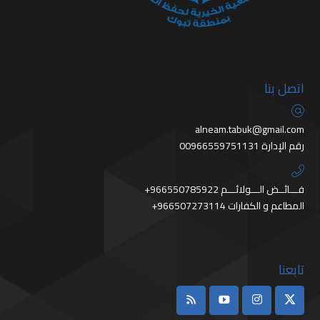
اتصل بنا
alneam.tabuk@gmail.com
رقم الإدارة 00966559751131
+966550785922 فـــائــض الـــولائـــم
+966507273114 المطاعم و الكفارات
تابعنا