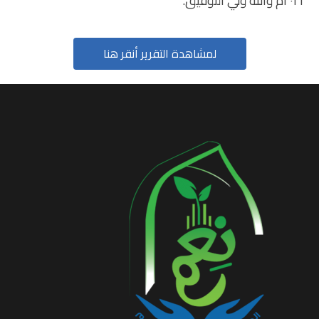
٢٠٢١م والله ولي التوفيق.
لمشاهدة التقرير أنقر هنا