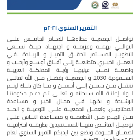
التقرير السنوي ٢٠٢١م
تواصــل الجمعيــة عطاءهــا للعــام الخامــس علــى
التوالــي بهمــة وعزيمــة و اجتهــاد، حيــث تســعى
للتطويــر المســتمر لتحقــق التميــز و الريــادة ـفـي
العمــل الخيــري متطلعــة إلــى آفــاق أوســع وأرحــب و
واضعــة نصــب عينيهــا رؤيــة المملكــة العربيــة
الســعودية 2030. و الجمعيــة بفضــل مــن الله تعالــى
تنتقــل مــن حســن إلــى أحســن و مــا كان ذلــك ليتــم
لــولا إعانـة الله سـبحانه و تعالـى ثـم دعـم حكومتنـا
الرشـيدة و بذلهـا فـي مجـال الخيـر و مسـاعدة
المحتاجيــن. وتعمــل الجمعيــة علــى التوعيــة و الحــد
مــن الهــدر مــن الأطعمــة و مســاعدة النــاس علــى
توصيــل الفائــض منهــا للمســتفيدين بطريقــة احترافيــة
لضمــان الجــودة ونضع بين ايديكم التقرير السنوي لعام