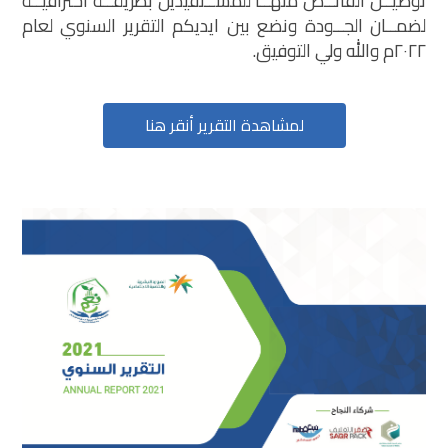
توصيــل الفائــض منهــا للمســتفيدين بطريقــة احترافيــة
لضمــان الجــودة ونضع بين ايديكم التقرير السنوي لعام
٢٠٢٢م والله ولي التوفيق.
لمشاهدة التقرير أنقر هنا