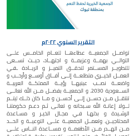
التقرير السنوي ٢٠٢٢م
تواصــل الجمعيــة عطاءهــا للعــام الخامــس علــى
التوالــي بهمــة وعزيمــة و اجتهــاد، حيــث تســعى
للتطويــر المســتمر لتحقــق التميــز و الريــادة ـفـي
العمــل الخيــري متطلعــة إلــى آفــاق أوســع وأرحــب و
واضعــة نصــب عينيهــا رؤيــة المملكــة العربيــة
الســعودية 2030. و الجمعيــة بفضــل مــن الله تعالــى
تنتقــل مــن حســن إلــى أحســن و مــا كان ذلــك ليتــم
لــولا إعانـة الله سـبحانه و تعالـى ثـم دعـم حكومتنـا
الرشـيدة و بذلهـا فـي مجـال الخيـر و مسـاعدة
المحتاجيــن. وتعمــل الجمعيــة علــى التوعيــة و الحــد
مــن الهــدر مــن الأطعمــة و مســاعدة النــاس علــى