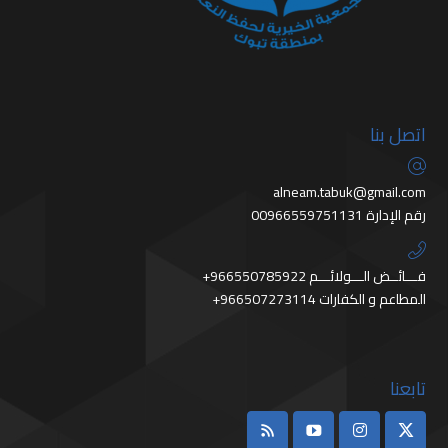
اتصل بنا
alneam.tabuk@gmail.com
رقم الإدارة 00966559751131
+966550785922 فـــائــض الـــولائـــم
+966507273114 المطاعم و الكفارات
تابعنا