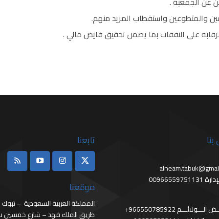
ن عن الجمعية .
عمين والمتطوعين واستقطاب المزيد منهم.
الرقابة على النفقات بما يضمن تحقيق فايض مالي .
بنا
تابعنا
alneam.tabuk@gmai
0096655975113
موقعنا
المملكة العربية السعودية – تبوك
966 فـــائــض الـــولائـــم
طريق الملك فهد – شارع خمسين سا