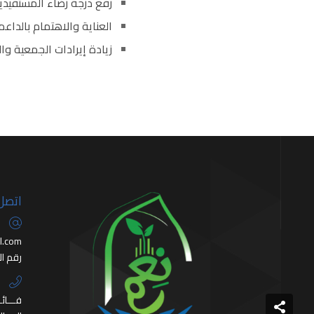
رفع درجة رضاء المستفيدي
العناية والاهتمام بالدا
زيادة إيرادات الجمعية و
اتصل 
l.com
رقم الإدارة 1
+550785922