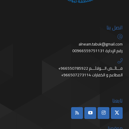
اتصل بنا
alneam.tabuk@gmail.com
رقم الإدارة 00966559751131
+966550785922 فـــائــض الـــولائـــم
+966507273114 المطاعم و الكفارات
تابعنا
موقعنا